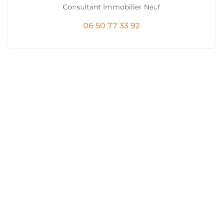
Consultant Immobilier Neuf
06 50 77 33 92
Groupe immobilier familial et indépendant, basé à
Clermont-Ferrand depuis 1978. Nous vous accompagnons
dans vos projets de vie avec un esprit de famille et un
accompagnement sur mesure.
Navigation
Le groupe AIP