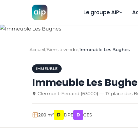
Le groupe AIP
A
Accueil
Biens à vendre
Immeuble Les Bughes
/
/
IMMEUBLE
Immeuble Les Bughe
Clermont-Ferrand (63000) — 17 place des 
D
D
200
m²
DPE
GES