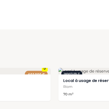
D
IMMEUBLE
402 000 €
Local à usage de rése
Riom
70 m²