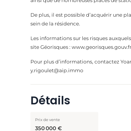
ainsi que de nombreuses places de stat
De plus, il est possible d’acquérir une 
sein de la résidence.
Les informations sur les risques auxquels
site Géorisques :
www.georisques.gouv.f
Pour plus d’informations, contactez Yoa
y.rigoulet@aip.immo
Détails
Prix de vente
350 000 €