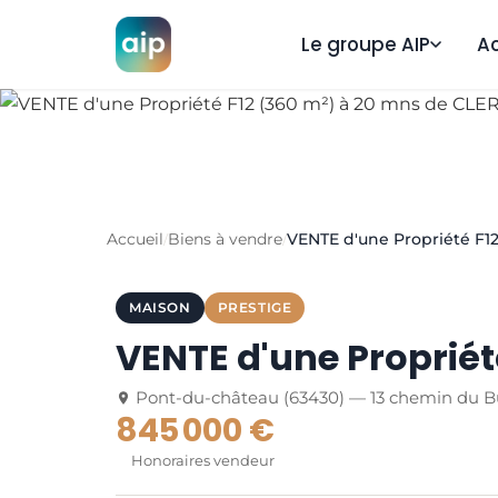
Le groupe AIP
A
Accueil
Biens à vendre
VENTE d'une Propriété F
/
/
MAISON
PRESTIGE
VENTE d'une Proprié
Pont-du-château (63430) — 13 chemin du B
845 000 €
Honoraires vendeur