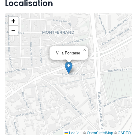
Localisation
+
−
×
Villa Fontaine
Leaflet
|
©
OpenStreetMap
©
CARTO