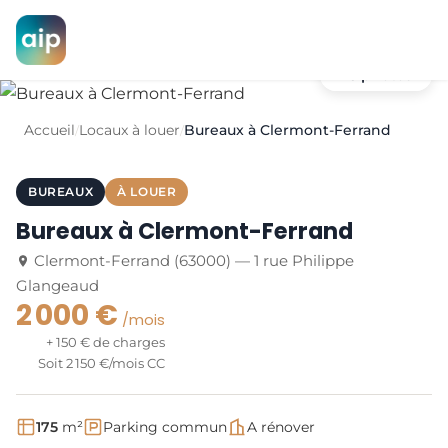
+6 photos
Accueil
Locaux à louer
Bureaux à Clermont-Ferrand
/
/
BUREAUX
À LOUER
Bureaux à Clermont-Ferrand
Clermont-Ferrand (63000) — 1 rue Philippe
Glangeaud
2 000 €
/mois
+ 150 € de charges
Soit 2 150 €/mois CC
175
m²
Parking commun
A rénover