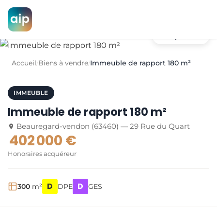
+17 photos
Accueil
Biens à vendre
Immeuble de rapport 180 m²
/
/
IMMEUBLE
Immeuble de rapport 180 m²
Beauregard-vendon (63460) — 29 Rue du Quart
402 000 €
Honoraires acquéreur
D
D
300
m²
DPE
GES