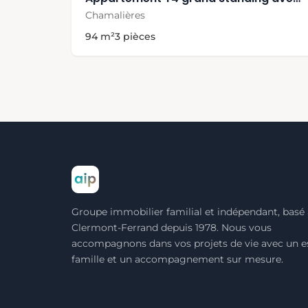
Chamalières
94 m²
3 pièces
Groupe immobilier familial et indépendant, basé 
Clermont-Ferrand depuis 1978. Nous vous
accompagnons dans vos projets de vie avec un es
famille et un accompagnement sur mesure.