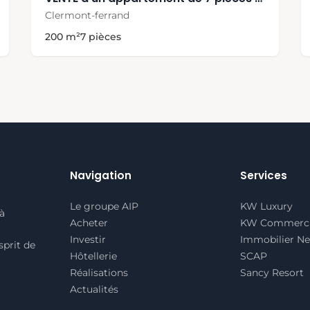
Clermont-ferrand
200 m²
7 pièces
Navigation
Services
Le groupe AIP
KW Luxury
à
Acheter
KW Commerci
Investir
Immobilier Ne
prit de
Hôtellerie
SCAP
Réalisations
Sancy Resort
Actualités