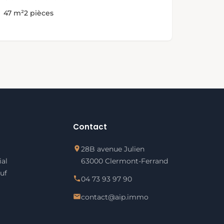
47 m²
2 pièces
Contact
28B avenue Julien
al
63000 Clermont-Ferrand
uf
04 73 93 97 90
contact@aip.immo