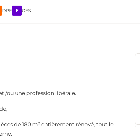
F
DPE
GES
t /ou une profession libérale.
de,
èces de 180 m² entièrement rénové, tout le
erne.