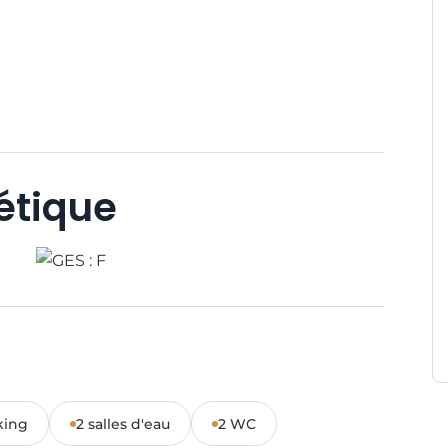
étique
king
2 salles d'eau
2 WC