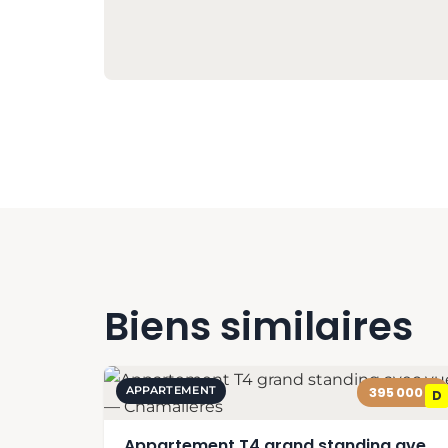
Biens similaires
APPARTEMENT
395 000 €
D
Appartement T4 grand standing avec vue — Chamalières